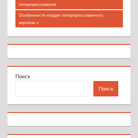
запись;
гиперпрессования
по
Следующая
Особенности кладки гиперпрессованного
записям
запись:
кирпича
Поиск
Поиск