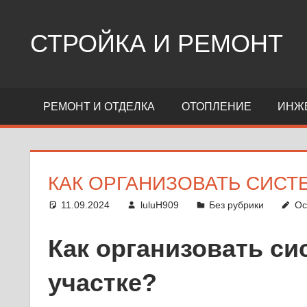
Перейти
к
СТРОЙКА И РЕМОНТ
содержимому
Сайт
о
РЕМОНТ И ОТДЕЛКА
ОТОПЛЕНИЕ
ИНЖ
стройке,
ремонте,
дизайне
КАК ОРГАНИЗОВАТЬ СИСТ
11.09.2024
luluH909
Без рубрики
Ос
Как организовать си
участке?