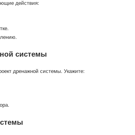
ующие действия:
тке.
плению.
жной системы
оект дренажной системы. Укажите:
ора.
истемы