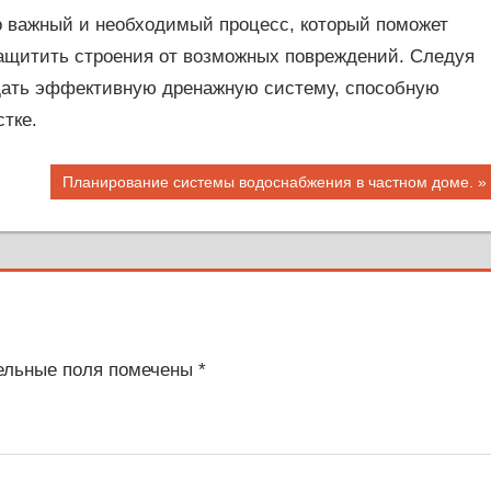
о важный и необходимый процесс, который поможет
защитить строения от возможных повреждений. Следуя
дать эффективную дренажную систему, способную
тке.
Следующая
Планирование системы водоснабжения в частном доме.
запись:
ельные поля помечены
*