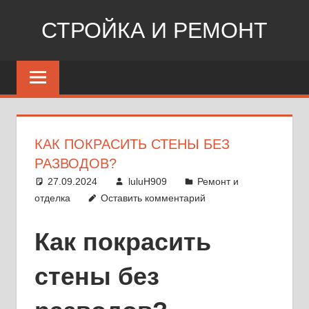
Перейти
СТРОЙКА И РЕМОНТ
к
содержимому
Сайт
о
стройке,
ремонте,
дизайне
КАК ПОКРАСИТЬ СТЕНЫ БЕЗ
РАЗВОДОВ?
27.09.2024
luluH909
Ремонт и
отделка
Оставить комментарий
Как покрасить
стены без