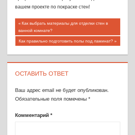
вашем проекте по покраске стен!
Навигация
Предыдущая
Как выбрать материалы для отделки стен в
запись;
ванной комнате?
по
Следующая
Как правильно подготовить полы под ламинат?
записям
запись:
ОСТАВИТЬ ОТВЕТ
Ваш адрес email не будет опубликован.
Обязательные поля помечены
*
Комментарий
*