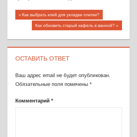
Навигация
Предыдущая
Как выбрать клей для укладки плитки?
запись;
по
Следующая
Как обновить старый кафель в ванной?
запись:
записям
ОСТАВИТЬ ОТВЕТ
Ваш адрес email не будет опубликован.
Обязательные поля помечены
*
Комментарий
*