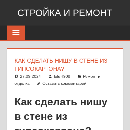
Перейти
СТРОЙКА И РЕМОНТ
к
содержимому
Сайт
о
стройке,
ремонте,
дизайне
КАК СДЕЛАТЬ НИШУ В СТЕНЕ ИЗ
ГИПСОКАРТОНА?
27.09.2024
luluH909
Ремонт и
отделка
Оставить комментарий
Как сделать нишу
в стене из