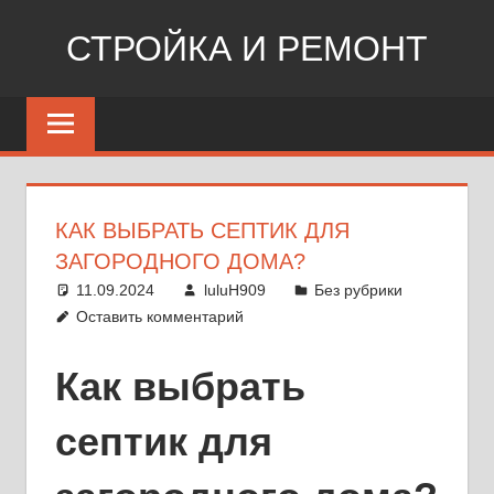
Перейти
СТРОЙКА И РЕМОНТ
к
содержимому
Сайт
о
стройке,
ремонте,
дизайне
КАК ВЫБРАТЬ СЕПТИК ДЛЯ
ЗАГОРОДНОГО ДОМА?
11.09.2024
luluH909
Без рубрики
Оставить комментарий
Как выбрать
септик для