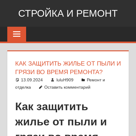
Перейти
СТРОЙКА И РЕМОНТ
к
содержимому
Сайт
о
стройке,
ремонте,
дизайне
КАК ЗАЩИТИТЬ ЖИЛЬЕ ОТ ПЫЛИ И
ГРЯЗИ ВО ВРЕМЯ РЕМОНТА?
13.09.2024
luluH909
Ремонт и
отделка
Оставить комментарий
Как защитить
жилье от пыли и