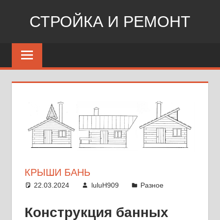
Перейти
СТРОЙКА И РЕМОНТ
к
содержимому
Сайт
о
стройке,
ремонте,
дизайне
КРЫШИ БАНЬ
22.03.2024
luluH909
Разное
Конструкция банных