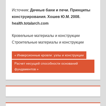
Источник:
Дачные бани и печи. Принципы
конструирования. Хошев Ю.М. 2008.
health.totalarch.com
Кровельные материалы и конструкции
Строительные материалы и конструкции
Навигация
Предыдущая
Инверсионные кровли: узлы и конструкции
запись;
по
Следующая
Расчет несущей способности оснований
запись:
фундаментов
записям