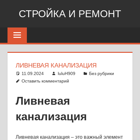
Перейти
СТРОЙКА И РЕМОНТ
к
содержимому
Сайт
о
стройке,
ремонте,
дизайне
ЛИВНЕВАЯ КАНАЛИЗАЦИЯ
11.09.2024
luluH909
Без рубрики
Оставить комментарий
Ливневая
канализация
Ливневая канализация – это важный элемент