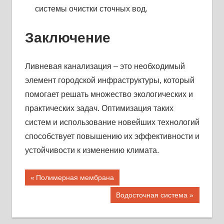
системы очистки сточных вод.
Заключение
Ливневая канализация – это необходимый
элемент городской инфраструктуры, который
помогает решать множество экологических и
практических задач. Оптимизация таких
систем и использование новейших технологий
способствует повышению их эффективности и
устойчивости к изменению климата.
Навигация
Предыдущая
Полимерная мембрана
запись;
по
Следующая
Водосточная система
запись:
записям