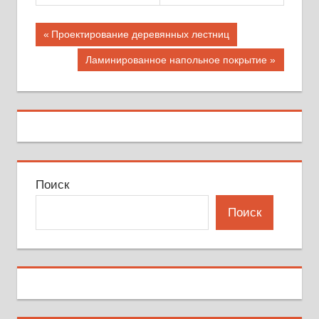
Навигация
Предыдущая
Проектирование деревянных лестниц
запись;
по
Следующая
Ламинированное напольное покрытие
запись:
записям
Поиск
Поиск