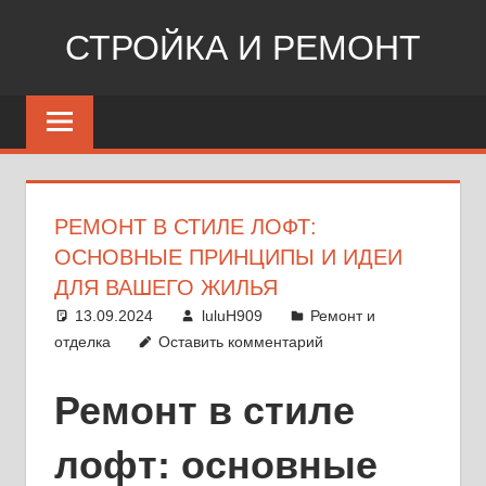
Перейти
СТРОЙКА И РЕМОНТ
к
содержимому
Сайт
о
стройке,
ремонте,
дизайне
РЕМОНТ В СТИЛЕ ЛОФТ:
ОСНОВНЫЕ ПРИНЦИПЫ И ИДЕИ
ДЛЯ ВАШЕГО ЖИЛЬЯ
13.09.2024
luluH909
Ремонт и
отделка
Оставить комментарий
Ремонт в стиле
лофт: основные