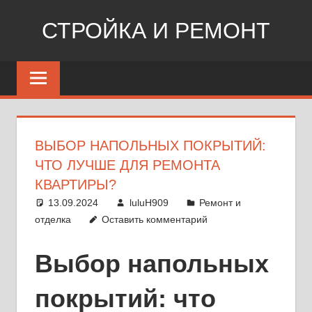
Перейти
СТРОЙКА И РЕМОНТ
к
содержимому
Сайт
о
стройке,
ремонте,
дизайне
ВЫБОР НАПОЛЬНЫХ ПОКРЫТИЙ:
ЧТО ЛУЧШЕ ДЛЯ РЕМОНТА
КВАРТИРЫ?
13.09.2024
luluH909
Ремонт и
отделка
Оставить комментарий
Выбор напольных
покрытий: что