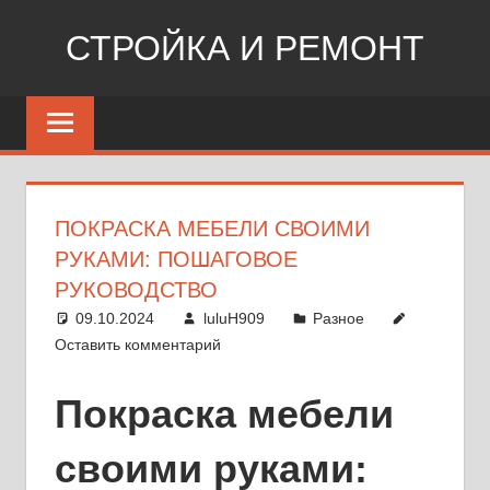
Перейти
СТРОЙКА И РЕМОНТ
к
содержимому
Сайт
о
стройке,
ремонте,
дизайне
ПОКРАСКА МЕБЕЛИ СВОИМИ
РУКАМИ: ПОШАГОВОЕ
РУКОВОДСТВО
09.10.2024
luluH909
Разное
Оставить комментарий
Покраска мебели
своими руками: