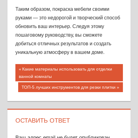
Таким образом, покраска мебели своими
руками — это недорогой и творческий способ
обновить ваш интерьер. Следуя этому
пошаговому руководству, вы сможете
добиться отличных результатов и создать
уникальную атмосферу в вашем доме.
Навигация
Предыдущая
Какие материалы использовать для отделки
запись;
ванной комнаты
по
Следующая
ТОП-5 лучших инструментов для резки плитки
записям
запись:
ОСТАВИТЬ ОТВЕТ
Ваш адрес email не будет опубликован.