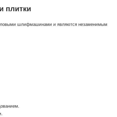
и плитки
 угловыми шлифмашинами и являются незаменимым
дованием.
и.