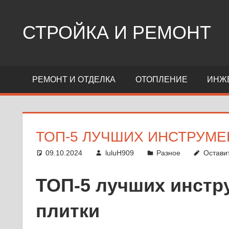
Перейти
к
СТРОЙКА И РЕМОНТ
содержимому
Сайт
о
РЕМОНТ И ОТДЕЛКА
ОТОПЛЕНИЕ
ИНЖ
стройке,
ремонте,
дизайне
ТОП-5 ЛУЧШИХ ИНСТРУМЕ
09.10.2024
luluH909
Разное
Остави
ТОП-5 лучших инстр
плитки