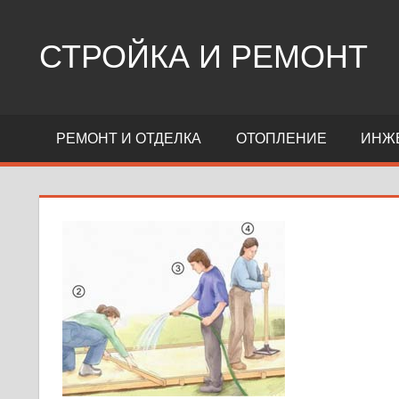
Перейти
к
СТРОЙКА И РЕМОНТ
содержимому
Сайт
о
РЕМОНТ И ОТДЕЛКА
ОТОПЛЕНИЕ
ИНЖ
стройке,
ремонте,
дизайне